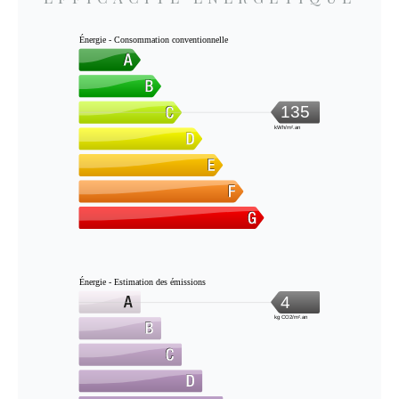
Énergie - Consommation conventionnelle
135
kWh/m².an
Énergie - Estimation des émissions
4
kg CO2/m².an