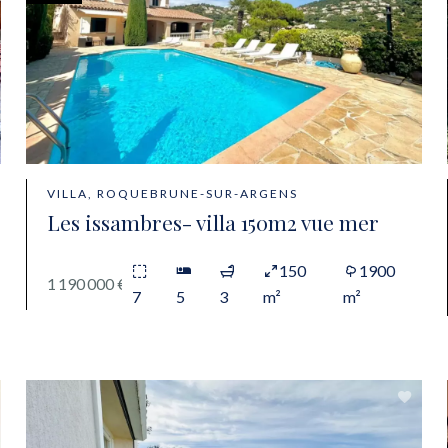
VILLA, ROQUEBRUNE-SUR-ARGENS
Les issambres- villa 150m2 vue mer
150
1900
1 190 000 €
7
5
3
m²
m²