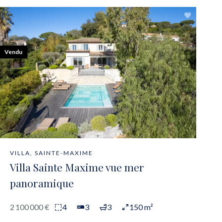
Vendu
VILLA, SAINTE-MAXIME
Villa Sainte Maxime vue mer
panoramique
2 100 000 €
4
3
3
150 m²