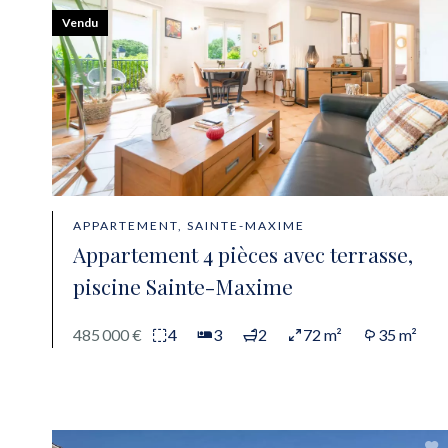
Vendu
APPARTEMENT, SAINTE-MAXIME
Appartement 4 pièces avec terrasse,
piscine Sainte-Maxime
485 000 €
4
3
2
72 m²
35 m²