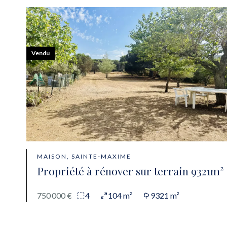
Vendu
MAISON, SAINTE-MAXIME
Propriété à rénover sur terrain 9321m²
750 000 €
4
104 m²
9321 m²