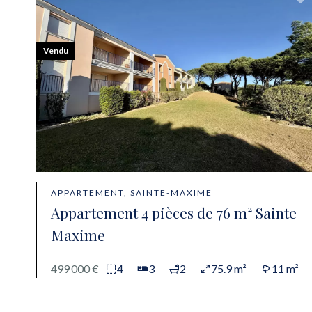
Vendu
APPARTEMENT, SAINTE-MAXIME
Appartement 4 pièces de 76 m² Sainte
Maxime
499 000 €
4
3
2
75.9 m²
11 m²