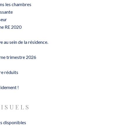
ans les chambres
issante
seur
me RE 2020
e au sein de la résidence.
3ème trimestre 2026
re réduits
pidement !
VISUELS
s disponibles