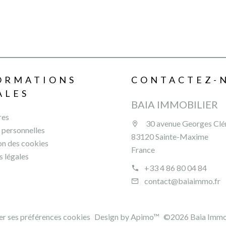
ORMATIONS
CONTACTEZ-
ALES
BAIA IMMOBILIER
res
30 avenue Georges Cl
personnelles
83120 Sainte-Maxime
ion des cookies
France
 légales
+33 4 86 80 04 84
contact@baiaimmo.fr
r ses préférences cookies
Design by
Apimo™
©2026 Baia Immob