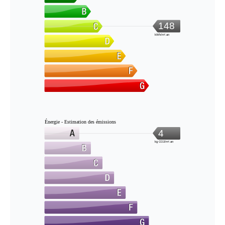
148
kWh/m².an
Énergie - Estimation des émissions
4
kg CO2/m².an