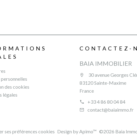
ORMATIONS
CONTACTEZ-
ALES
BAIA IMMOBILIER
res
30 avenue Georges Cl
personnelles
83120 Sainte-Maxime
ion des cookies
France
 légales
+33 4 86 80 04 84
contact@baiaimmo.fr
r ses préférences cookies
Design by
Apimo™
©2026 Baia Immob