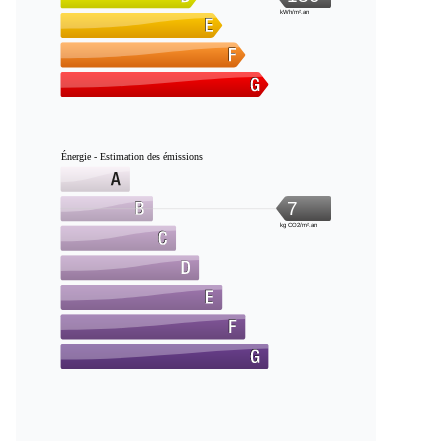
kWh/m².an
Énergie - Estimation des émissions
7
kg CO2/m².an