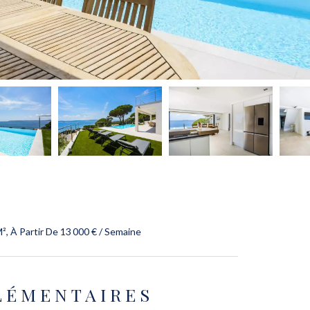
², À Partir De 13 000 € / Semaine
LÉMENTAIRES