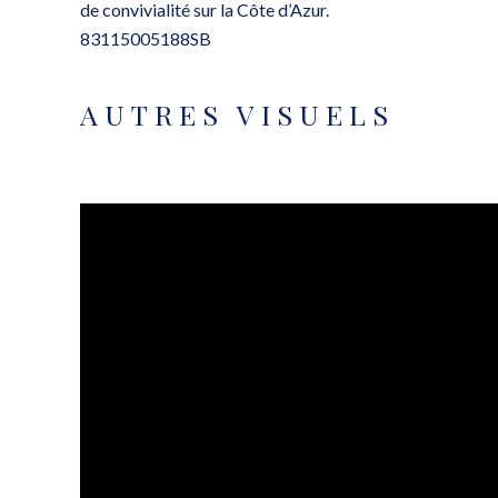
de convivialité sur la Côte d’Azur.
83115005188SB
AUTRES VISUELS