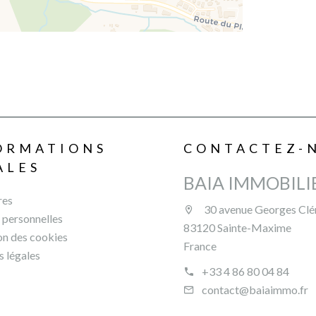
ORMATIONS
CONTACTEZ-
ALES
BAIA IMMOBILI
res
30 avenue Georges Cl
personnelles
83120 Sainte-Maxime
ion des cookies
France
 légales
+33 4 86 80 04 84
contact@baiaimmo.fr