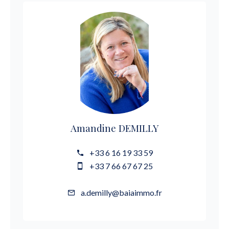
Amandine DEMILLY
+33 6 16 19 33 59
+33 7 66 67 67 25
a.demilly@baiaimmo.fr