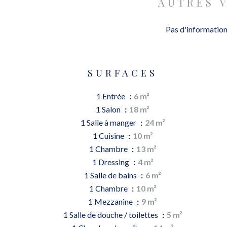
AUTRES 
Pas d'information
SURFACES
1 Entrée
6 m²
1 Salon
18 m²
1 Salle à manger
24 m²
1 Cuisine
10 m²
1 Chambre
13 m²
1 Dressing
4 m²
1 Salle de bains
6 m²
1 Chambre
10 m²
1 Mezzanine
9 m²
1 Salle de douche / toilettes
5 m²