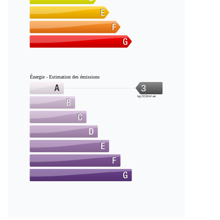
Énergie - Estimation des émissions
3
kg CO2/m².an