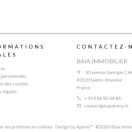
ORMATIONS
CONTACTEZ-
ALES
BAIA IMMOBILIER
res
30 avenue Georges Cl
personnelles
83120 Sainte-Maxime
ion des cookies
France
 légales
+33 4 86 80 04 84
contact@baiaimmo.fr
r ses préférences cookies
Design by
Apimo™
©2026 Baia Immob