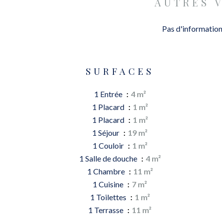
AUTRES 
Pas d'information
SURFACES
1 Entrée
4 m²
1 Placard
1 m²
1 Placard
1 m²
1 Séjour
19 m²
1 Couloir
1 m²
1 Salle de douche
4 m²
1 Chambre
11 m²
1 Cuisine
7 m²
1 Toilettes
1 m²
1 Terrasse
11 m²